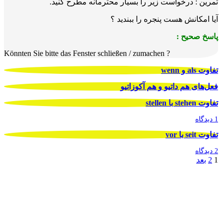
تمرین : درخواست زیر را بسیار محترمانه مطرح کنید.
آیا امکانش هست پنجره را ببندید ؟
پاسخ صحیح :
Könnten Sie bitte das Fenster schließen / zumachen ?
تفاوت als و wenn
فعل‌های هم داتیو و هم آکوزاتیو
تفاوت stehen با stellen
1
دیدگاه
تفاوت seit با vor
2
دیدگاه
1
2
بعد