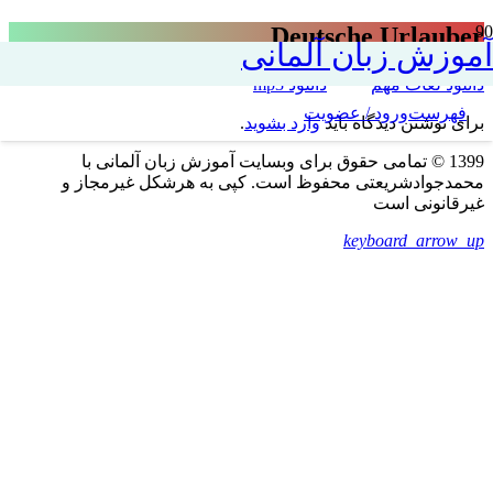
Deutsche Urlauber
آموزش زبان آلمانی
دانلود لغات مهم
دانلود mp3
فهرست
ورود / عضویت
برای نوشتن دیدگاه باید
وارد بشوید
.
1399 © تمامی حقوق برای وبسایت آموزش زبان آلمانی با
محمدجوادشریعتی محفوظ است. کپی به هرشکل غیرمجاز و
غیرقانونی است
keyboard_arrow_up