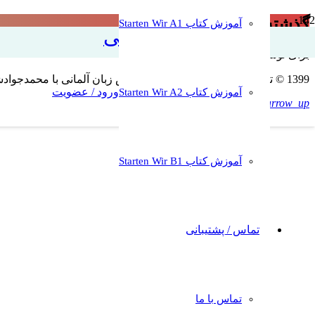
گذشته Perfekt با فعل sein
آموزش کتاب Starten Wir A1
آموزش زبان آلمانی
برای نوشتن دیدگاه باید
وارد بشوید
.
1399 © تمامی حقوق برای وبسایت آموزش زبان آلمانی با محمدجوادشریعتی محفوظ است. کپی به هرشکل غیرمجاز و غیرقانونی است
ورود / عضویت
آموزش کتاب Starten Wir A2
keyboard_arrow_up
آموزش کتاب Starten Wir B1
تماس / پشتیبانی
تماس با ما