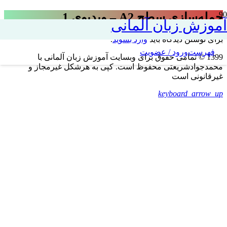
جمله‌سازی سطح A2 – ویدیوی 1
آموزش زبان آلمانی
برای نوشتن دیدگاه باید
وارد بشوید
.
فهرست
ورود / عضویت
1399 © تمامی حقوق برای وبسایت آموزش زبان آلمانی با
محمدجوادشریعتی محفوظ است. کپی به هرشکل غیرمجاز و
غیرقانونی است
keyboard_arrow_up