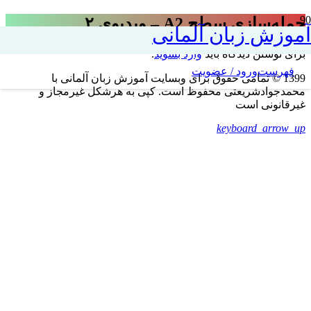
جمله‌سازی سطح A2 – ویدیوی ۲
آموزش زبان آلمانی
برای نوشتن دیدگاه باید
وارد بشوید
.
فهرست
ورود / عضویت
1399 © تمامی حقوق برای وبسایت آموزش زبان آلمانی با
محمدجوادشریعتی محفوظ است. کپی به هرشکل غیرمجاز و
غیرقانونی است
keyboard_arrow_up